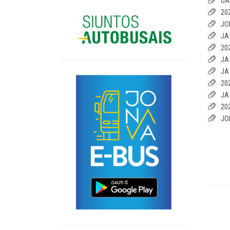
UA
20
JO
JA
20
JA
JA
20
JA
20
JO