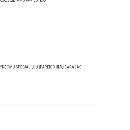
2-2025 METAMS PAPILDYMO
YKDOMŲ SPECIALIŲJŲ ĮPAREIGOJIMŲ SĄRAŠAS