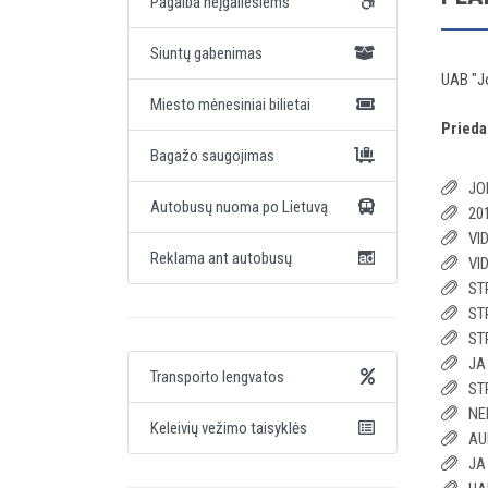
Pagalba neįgaliesiems
Siuntų gabenimas
UAB "Jo
Miesto mėnesiniai bilietai
Prieda
Bagažo saugojimas
JO
Autobusų nuoma po Lietuvą
20
VI
Reklama ant autobusų
VI
ST
ST
ST
JA
Transporto lengvatos
ST
NE
Keleivių vežimo taisyklės
AU
JA