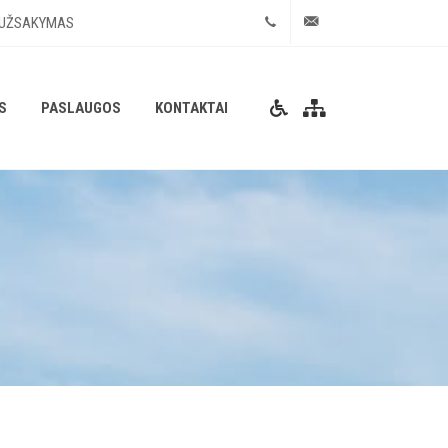
(8349)51333
info@jonavosautobu
 UŽSAKYMAS
S
PASLAUGOS
KONTAKTAI