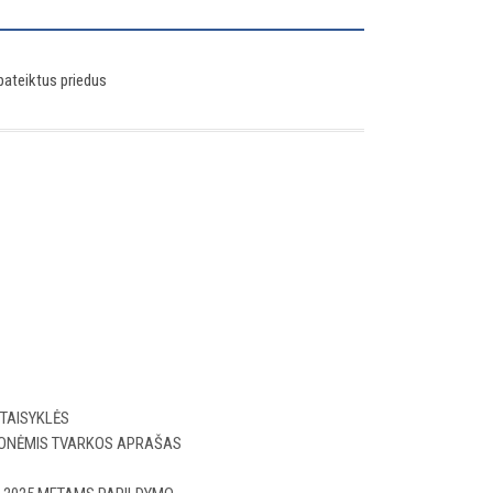
pateiktus priedus
TAISYKLĖS
MONĖMIS TVARKOS APRAŠAS