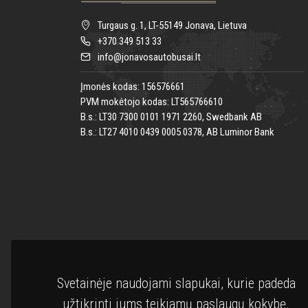
Turgaus g. 1, LT-55149 Jonava, Lietuva
+370 349 513 33
info@jonavosautobusai.lt
Įmonės kodas: 156576661
PVM mokėtojo kodas: LT565766610
B.s.: LT30 7300 0101 1971 2260, Swedbank AB
B.s.: LT27 4010 0439 0005 0378, AB Luminor Bank
Svetainėje naudojami slapukai, kurie padeda
užtikrinti jums teikiamų paslaugų kokybę.