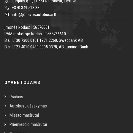
Turgaus g. 1, LT-55149 Jonava, Lietuva
+370 349 513 33
info@jonavosautobusai.lt
Įmonės kodas: 156576661
PVM mokėtojo kodas: LT565766610
B.s.: LT30 7300 0101 1971 2260, Swedbank AB
B.s.: LT27 4010 0439 0005 0378, AB Luminor Bank
GYVENTOJAMS
Pradinis
Autobusų užsakymas
Miesto maršrutai
Priemiesčio maršrutai