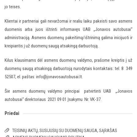
jo teises.
Klientai ir partneriai gali nevaržomai ir realiu laiku pakeisti savo asmens
duomenis arba juos ištrinti informavęs UAB „Jonavos autobusai“
administraciją. Asmens duomenų pakeitimą/ištrinimą galima inicijuoti ir
kreipiantis į už duomenų saugą atsakingą darbuotoją.
Kilus klausimams dėl asmens duomenų valdymo, prašome kreiptis į už
duomenų saugą atsakingą darbuotoją nurodytais kontaktais: tel. 8 349
52507, el. paštas: info@jonavosautobusai.lt.
Šie asmens duomenų valdymo principai patvirtinti UAB „Jonavos
autobusai“ direktoriaus 2021 09 01 Įsakymu Nr. VK-37.
Priedai
TEISINIŲ AKTŲ, SUSIJUSIŲ SU DUOMENŲ SAUGA, SĄRAŠAS