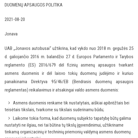
DUOMENŲ APSAUGOS POLITIKA
2021-08-20
Jonava
UAB „Jonavos autobusai“ užtikrina, kad vykdo nuo 2018 m. gegužės 25
d. galiojančio 2016 m. balandžio 27 d. Europos Parlamento ir Tarybos
reglamento (ES) 2016/679 dėl fizinių asmenų apsaugos tvarkant
asmens duomenis ir dėl laisvo tokių duomenų judėjimo ir kuriuo
panaikinama Direktyva 95/46/EB (Bendrasis duomenų apsaugos
reglamentas) reikalavimus ir atsakingai valdo asmens duomenis:
Asmens duomenis renkame tik nustatytais, aiškiai apibrėžtais bei
teisėtais tikslais, tvarkome su tikslais suderinamu būdu;
Laikome tokia forma, kad duomenų subjekto tapatybę būtų galima
nustatyti ne ilgiau, nei tai būtina tų tikslų įgyvendinimui, užtikriname
tinkamą organizacinių ir techninių priemonių valdymą asmens duomenų