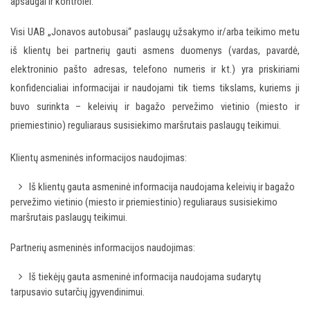
apsaugai ir kontrolei.
Visi UAB „Jonavos autobusai“ paslaugų užsakymo ir/arba teikimo metu
iš klientų bei partnerių gauti asmens duomenys (vardas, pavardė,
elektroninio pašto adresas, telefono numeris ir kt.) yra priskiriami
konfidencialiai informacijai ir naudojami tik tiems tikslams, kuriems ji
buvo surinkta – keleivių ir bagažo pervežimo vietinio (miesto ir
priemiestinio) reguliaraus susisiekimo maršrutais paslaugų teikimui.
Klientų asmeninės informacijos naudojimas:
Iš klientų gauta asmeninė informacija naudojama keleivių ir bagažo
pervežimo vietinio (miesto ir priemiestinio) reguliaraus susisiekimo
maršrutais paslaugų teikimui.
Partnerių asmeninės informacijos naudojimas:
Iš tiekėjų gauta asmeninė informacija naudojama sudarytų
tarpusavio sutarčių įgyvendinimui.