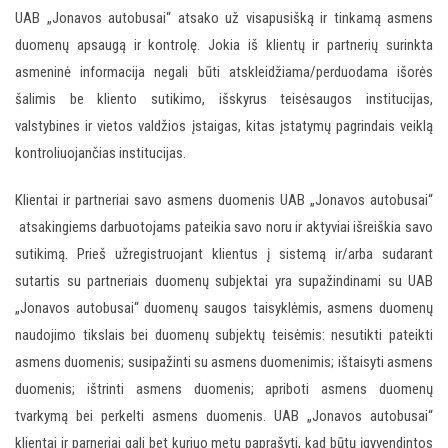
UAB „Jonavos autobusai“ atsako už visapusišką ir tinkamą asmens
duomenų apsaugą ir kontrolę. Jokia iš klientų ir partnerių surinkta
asmeninė informacija negali būti atskleidžiama/perduodama išorės
šalimis be kliento sutikimo, išskyrus teisėsaugos institucijas,
valstybines ir vietos valdžios įstaigas, kitas įstatymų pagrindais veiklą
kontroliuojančias institucijas.
Klientai ir partneriai savo asmens duomenis UAB „Jonavos autobusai“
atsakingiems darbuotojams pateikia savo noru ir aktyviai išreiškia savo
sutikimą. Prieš užregistruojant klientus į sistemą ir/arba sudarant
sutartis su partneriais duomenų subjektai yra supažindinami su UAB
„Jonavos autobusai“ duomenų saugos taisyklėmis, asmens duomenų
naudojimo tikslais bei duomenų subjektų teisėmis: nesutikti pateikti
asmens duomenis; susipažinti su asmens duomenimis; ištaisyti asmens
duomenis; ištrinti asmens duomenis; apriboti asmens duomenų
tvarkymą bei perkelti asmens duomenis. UAB „Jonavos autobusai“
klientai ir parneriai gali bet kuriuo metu paprašyti, kad būtų įgyvendintos