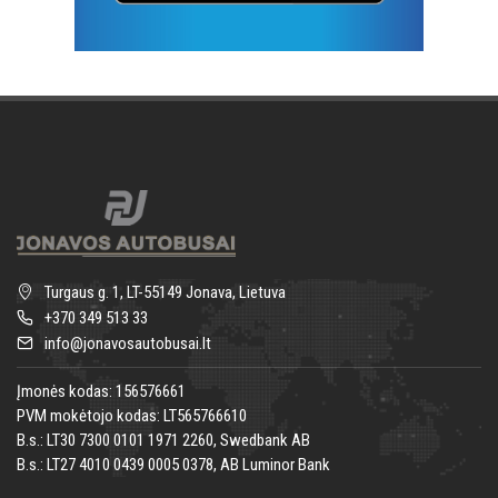
Turgaus g. 1, LT-55149 Jonava, Lietuva
+370 349 513 33
info@jonavosautobusai.lt
Įmonės kodas: 156576661
PVM mokėtojo kodas: LT565766610
B.s.: LT30 7300 0101 1971 2260, Swedbank AB
B.s.: LT27 4010 0439 0005 0378, AB Luminor Bank