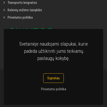
Transporto lengvatos
Keleivių vežimo taisyklės
Privatumo politika
Svetainėje naudojami slapukai, kurie
padeda užtikrinti jums teikiamų
paslaugų kokybę.
Supratau
Visos teisės saugomos © 2008 "Jonavos autobusai", UAB
Privatumo politika
Sprendimas:
RECEPTION IT