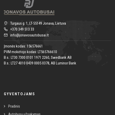
Turgaus g. 1, LT-55149 Jonava, Lietuva
+370 349 513 33
info@jonavosautobusai.lt
Įmonės kodas: 156576661
PVM mokėtojo kodas: LT565766610
B.s.: LT30 7300 0101 1971 2260, Swedbank AB
B.s.: LT27 4010 0439 0005 0378, AB Luminor Bank
GYVENTOJAMS
Pradinis
Autobusų užsakymas