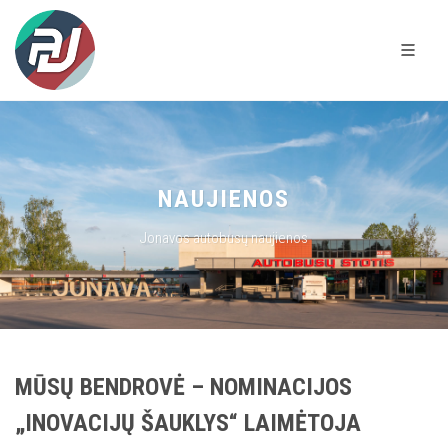
NAUJIENOS
Jonavos autobusų naujienos
MŪSŲ BENDROVĖ – NOMINACIJOS
„INOVACIJŲ ŠAUKLYS“ LAIMĖTOJA