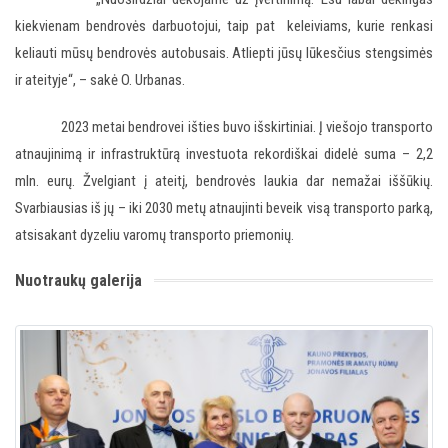
kiekvienam bendrovės darbuotojui, taip pat keleiviams, kurie renkasi
keliauti mūsų bendrovės autobusais. Atliepti jūsų lūkesčius stengsimės
ir ateityje“, – sakė O. Urbanas.
2023 metai bendrovei išties buvo išskirtiniai. Į viešojo transporto
atnaujinimą ir infrastruktūrą investuota rekordiškai didelė suma – 2,2
mln. eurų. Žvelgiant į ateitį, bendrovės laukia dar nemažai iššūkių.
Svarbiausias iš jų – iki 2030 metų atnaujinti beveik visą transporto parką,
atsisakant dyzeliu varomų transporto priemonių.
Nuotraukų galerija