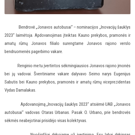
Bendrovė „Jonavos autobusai“ – nominacijos „Inovacijų šauklys
2023“ laimėtoja. Apdovanojimas įteiktas Kauno prekybos, pramonės ir
amatų rūmų Jonavos filialo surengtame Jonavos rajono verslo
bendruomenės pagerbimo vakare.
Renginio metu įvertintos sėkmingiausios Jonavos rajono įmonės
bei jų vadovai. Šventiniame vakare dalyvavo Seimo narys Eugenijus
Sabutis bei Kauno prekybos, pramonės ir amatų rūmų viceprezidentas
Vydas Damalakas.
Apdovanojimą „Inovacijų šauklys 2023“ atsiėmė UAB „Jonavos
autobusai“ vadovas Otaras Urbanas. Pasak O. Urbano, prie bendrovės
sėkmės neabejotinai prisidėjo visas kolektyvas.
„Nuoširdžiai dėkojame už įvertinimą. Esu labai dėkingas