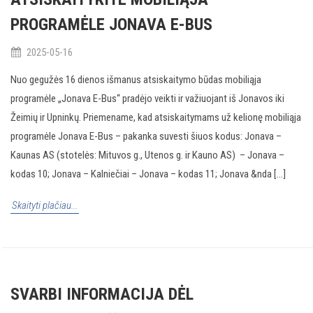
PROGRAMĖLE JONAVA E-BUS
2025-05-16
Nuo gegužės 16 dienos išmanus atsiskaitymo būdas mobiliąja
programėle „Jonava E-Bus“ pradėjo veikti ir važiuojant iš Jonavos iki
Žeimių ir Upninkų. Priemename, kad atsiskaitymams už kelionę mobiliąja
programėle Jonava E-Bus – pakanka suvesti šiuos kodus: Jonava –
Kaunas AS (stotelės: Mituvos g., Utenos g. ir Kauno AS) – Jonava –
kodas 10; Jonava – Kalniečiai – Jonava – kodas 11; Jonava &nda [...]
Skaityti plačiau...
SVARBI INFORMACIJA DĖL