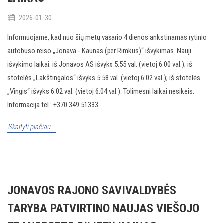
2026-01-30
Informuojame, kad nuo šių metų vasario 4 dienos ankstinamas rytinio
autobuso reiso „Jonava - Kaunas (per Rimkus)“ išvykimas. Nauji
išvykimo laikai: iš Jonavos AS išvyks 5:55 val. (vietoj 6:00 val.); iš
stotelės „Lakštingalos“ išvyks 5:58 val. (vietoj 6:02 val.); iš stotelės
„Vingis“ išvyks 6:02 val. (vietoj 6:04 val.). Tolimesni laikai nesikeis.
Informacija tel.: +370 349 51333
Skaityti plačiau...
JONAVOS RAJONO SAVIVALDYBĖS
TARYBA PATVIRTINO NAUJAS VIEŠOJO