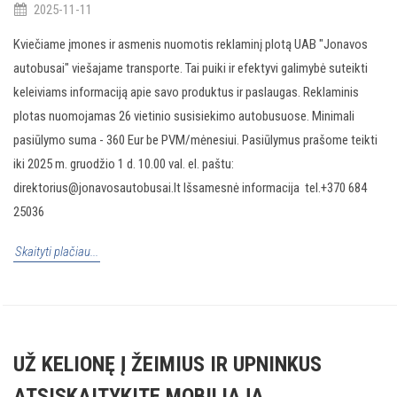
2025-11-11
Kviečiame įmones ir asmenis nuomotis reklaminį plotą UAB "Jonavos
autobusai" viešajame transporte. Tai puiki ir efektyvi galimybė suteikti
keleiviams informaciją apie savo produktus ir paslaugas. Reklaminis
plotas nuomojamas 26 vietinio susisiekimo autobusuose. Minimali
pasiūlymo suma - 360 Eur be PVM/mėnesiui. Pasiūlymus prašome teikti
iki 2025 m. gruodžio 1 d. 10.00 val. el. paštu:
direktorius@jonavosautobusai.lt Išsamesnė informacija tel.+370 684
25036
Skaityti plačiau...
UŽ KELIONĘ Į ŽEIMIUS IR UPNINKUS
ATSISKAITYKITE MOBILIĄJA