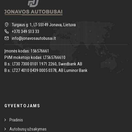
Turgaus g. 1, LT-55149 Jonava, Lietuva
+370 349 513 33
info@jonavosautobusai.lt
Įmonės kodas: 156576661
PVM mokėtojo kodas: LT565766610
B.s.: LT30 7300 0101 1971 2260, Swedbank AB
B.s.: LT27 4010 0439 0005 0378, AB Luminor Bank
GYVENTOJAMS
Pradinis
Autobusų užsakymas