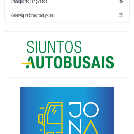
Transporto lengvatos
Keleivių vežimo taisyklės