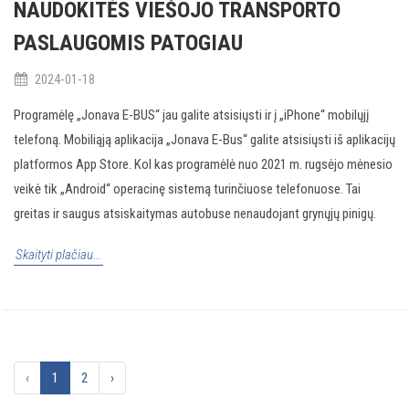
NAUDOKITĖS VIEŠOJO TRANSPORTO
PASLAUGOMIS PATOGIAU
2024-01-18
Programėlę „Jonava E-BUS“ jau galite atsisiųsti ir į „iPhone“ mobilųjį
telefoną. Mobiliąją aplikacija „Jonava E-Bus“ galite atsisiųsti iš aplikacijų
platformos App Store. Kol kas programėlė nuo 2021 m. rugsėjo mėnesio
veikė tik „Android“ operacinę sistemą turinčiuose telefonuose. Tai
greitas ir saugus atsiskaitymas autobuse nenaudojant grynųjų pinigų.
Skaityti plačiau...
‹
1
2
›