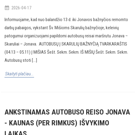
2026-04-17
Informuojame, kad nuo balandžio 13 d. iki Jonavos bažnyčios remomto
darbų pabaigos, vykstant Šv. Mišioms Skarulių bažnyčioje, keleivių
patogumui organizuojami papildomi autobusų reisai maršrutu Jonava –
Skaruliai – Jonava. AUTOBUSŲ Į SKARULIŲ BAŽNYČIĄ TVARKARAŠTIS
(04.13 – 05.11) Į MIŠIAS Šešt. Sekm. Sekm. IŠ MIŠIŲ Šešt. Sekm. Sekm.
Autobusų stoti [...]
Skaityti plačiau...
ANKSTINAMAS AUTOBUSO REISO JONAVA
- KAUNAS (PER RIMKUS) IŠVYKIMO
LAIKAS