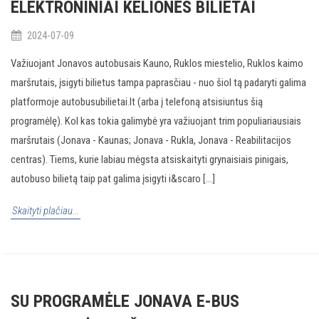
ELEKTRONINIAI KELIONĖS BILIETAI
2024-07-09
Važiuojant Jonavos autobusais Kauno, Ruklos miestelio, Ruklos kaimo
maršrutais, įsigyti bilietus tampa paprasčiau - nuo šiol tą padaryti galima
platformoje autobusubilietai.lt (arba į telefoną atsisiuntus šią
programėlę). Kol kas tokia galimybė yra važiuojant trim populiariausiais
maršrutais (Jonava - Kaunas; Jonava - Rukla, Jonava - Reabilitacijos
centras). Tiems, kurie labiau mėgsta atsiskaityti grynaisiais pinigais,
autobuso bilietą taip pat galima įsigyti i&scaro [...]
Skaityti plačiau...
SU PROGRAMĖLE JONAVA E-BUS