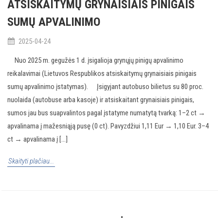
ATSISKAITYMŲ GRYNAISIAIS PINIGAIS
SUMŲ APVALINIMO
2025-04-24
Nuo 2025 m. gegužės 1 d. įsigalioja grynųjų pinigų apvalinimo
reikalavimai (Lietuvos Respublikos atsiskaitymų grynaisiais pinigais
sumų apvalinimo įstatymas). Įsigyjant autobuso bilietus su 80 proc.
nuolaida (autobuse arba kasoje) ir atsiskaitant grynaisiais pinigais,
sumos jau bus suapvalintos pagal įstatyme numatytą tvarką: 1–2 ct →
apvalinama į mažesniąją pusę (0 ct). Pavyzdžiui 1,11 Eur → 1,10 Eur. 3–4
ct → apvalinama į [...]
Skaityti plačiau...