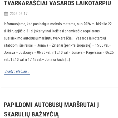
TVARKARAŠČIAI VASAROS LAIKOTARPIU
2026-06-17
Informuojame, kad pasibaigus mokslo metams, nuo 2026 m. birželio 22
d. iki rugpjūčio 31 d. įskaitytinai, keičiasi priemiesčio reguliaraus
susisiekimo autobusų maršrutų tvarkaraščiai. Vasaros laikotarpiui
stabdomi šie reisai: – Jonava – Žinėnai (per Preišiogalėlę) – 15:05 val.–
Jonava – Juškonys – 06:35 val. ir 15:10 val.– Jonava – Pageležiai – 06:25
val., 15:10 val. ir 17:45 val.– Jonava &nda [...]
Skaityti plačiau...
PAPILDOMI AUTOBUSŲ MARŠRUTAI Į
SKARULIŲ BAŽNYČIĄ