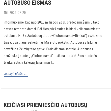
AUTOBUSO EISMAS
2026-07-20
Informuojame, kad nuo 2026 m. liepos 20 d., pradedami Žeimių tako
gatvės remonto darbai. Dėl šios priežasties laikinai keičiama miesto
autobuso Nr. 3 („Autobusų stotis–Globos namai–Rimkai“) važiavimo
trasa. Svarbiausi pakeitimai: Maršruto pokytis: Autobusas laikinai
nevažiuos Žeimių tako gatve. Praleidžiama stotelė: Autobusas
neužsuks į stotelę „Globos namai“. Laikina stotelė: Šios stotelės
tvarkaraštis ir keleivių įlaipinimas [...]
Skaityti plačiau...
KEIČIASI PRIEMIESČIO AUTOBUSŲ